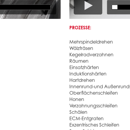
PROZESSE:
Mehrspindeldrehen
Wälzfräsen
Kegelradverzahnen
Räumen
Einsatzhärten
Induktionshärten
Hartdrehen
Innenrund-und Außenrunds
Oberflächenschleifen
Honen
Verzahnungsschleifen
Schälen
ECM-Entgraten
Exzentrisches Schleifen