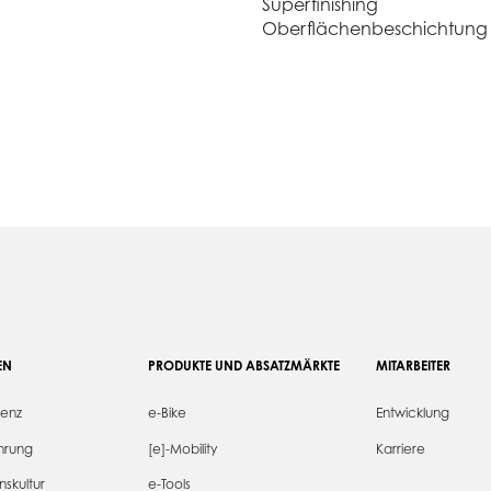
Superfinishing
Oberflächenbeschichtung
EN
PRODUKTE UND ABSATZMÄRKTE
MITARBEITER
senz
e-Bike
Entwicklung
hrung
[e]-Mobility
Karriere
skultur
e-Tools