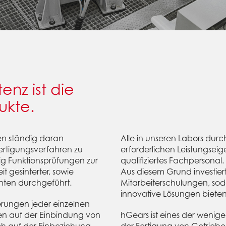
nz ist die
ukte.
en ständig daran
Alle in unseren Labors dur
ertigungsverfahren zu
erforderlichen Leistungsei
tig Funktionsprüfungen zur
qualifiziertes Fachpersonal.
t gesinterter, sowie
Aus diesem Grund investier
ten durchgeführt.
Mitarbeiterschulungen, so
innovative Lösungen biete
erungen jeder einzelnen
en auf der Einbindung von
hGears ist eines der wenige