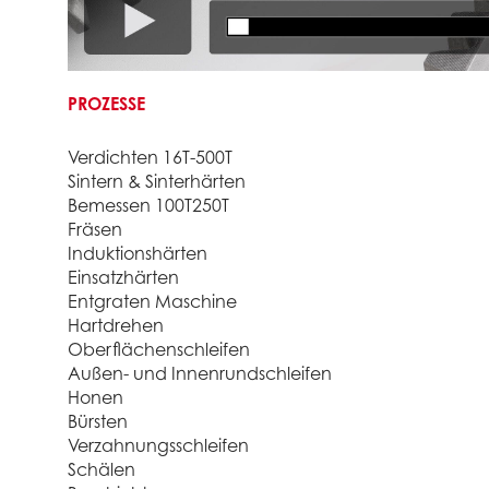
PROZESSE
Verdichten 16T-500T
Sintern & Sinterhärten
Bemessen 100T250T
Fräsen
Induktionshärten
Einsatzhärten
Entgraten Maschine
Hartdrehen
Oberflächenschleifen
Außen- und Innenrundschleifen
Honen
Bürsten
Verzahnungsschleifen
Schälen