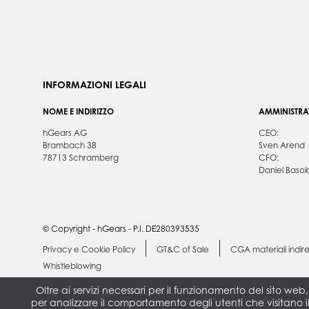
INFORMAZIONI LEGALI
NOME E INDIRIZZO
AMMINISTRA
hGears AG
CEO:
Brambach 38
Sven Arend
78713 Schramberg
CFO:
Daniel Basok
© Copyright - hGears - P.I. DE280393535
Privacy e Cookie Policy
GT&C of Sale
CGA materiali indire
Whistleblowing
Oltre ai servizi necessari per il funzionamento del sito web
per analizzare il comportamento degli utenti che visitano 