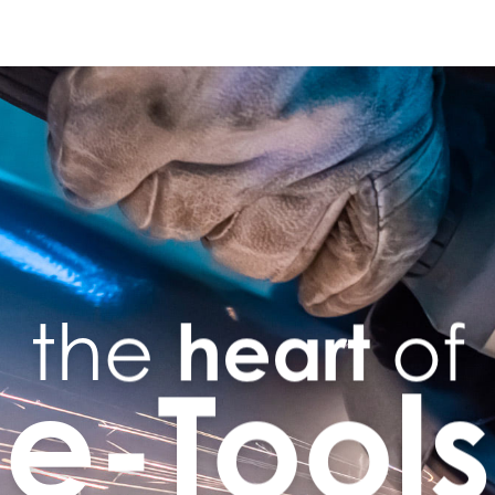
heart
the
of
e-Tools