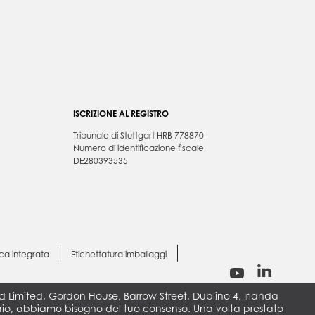
ISCRIZIONE AL REGISTRO
Tribunale di Stuttgart HRB 778870
Numero di identificazione fiscale
DE280393535
ica integrata
Etichettatura imballaggi
land Limited, Gordon House, Barrow Street, Dublino 4, Irlanda
sario, abbiamo bisogno del tuo consenso. Una volta prestato