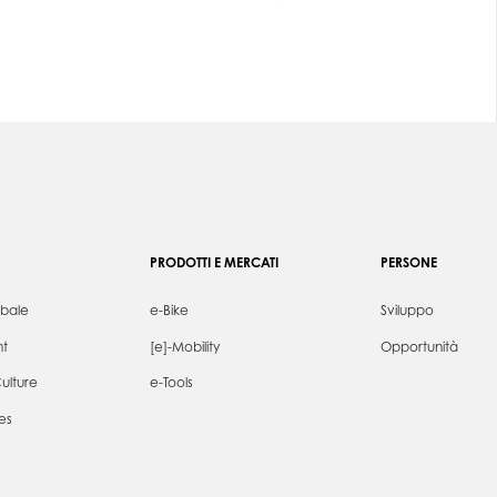
PRODOTTI E MERCATI
PERSONE
obale
e-Bike
Sviluppo
t
[e]-Mobility
Opportunità
ulture
e-Tools
es