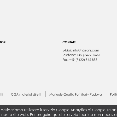
TORI
CONTATTI
E-Mail:
info@hgears.com
Telefono: +49 (7422) 566 0
Fax: +49 (7422) 566 883
tti
CGA materiali diretti
Manuale Qualità Fornitori – Padova
Polit
, desideriamo utilizzare il servizio Google Analytics di Google Ire
il nostro sito web. Per eseguire questo servizio tecnico non neces