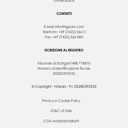
Daniel Basok
CONTATTI
E-Mail:
info@hgears.com
Telefono: +49 (7422) 566 0
Fax: +49 (7422) 566 883
ISCRIZIONE AL REGISTRO
Tribunale di Stuttgart HRB 778870
Numero di identificazione fiscale
DE280393535
© Copyright - hGears - P.I. DE280393535
Privacy e Cookie Policy
GT&C of Sale
CGA materiali indiretti